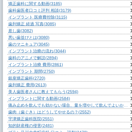
矯正歯科に関する動画
(3185)
歯科歯医者口コミ評判 相談
(3179)
インプラント 医療費控除
(3115)
歯列矯正 経過 写真
(3085)
差し歯
(3082)
悪い歯並びとは
(3080)
歯のマニキュア
(3045)
インプラント治療の流れ
(3044)
歯科のアニメで解説
(2894)
インプラント治療 費用
(2861)
インプラント 期間
(2750)
銀座矯正歯科
(2720)
歯列矯正 費用
(2613)
美人歯医者さんに教えてもらう
(2594)
インプラントに関する動画
(2584)
痛み止めを飲んでも効かない場合、量を増やして飲んでよいか？
(2
歯肉（歯ぐき）はどうしてやせるの？
(2552)
宇津矯正歯科医院
(2551)
知的財産権の侵害
(2481)