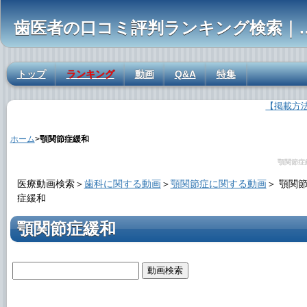
歯医者の口コミ評判ランキ
トップ
ランキング
動画
Q&A
特集
【掲載方
顎関節症緩和の解説
ホーム
>
顎関節症緩和
顎関節症
医療動画検索＞
歯科に関する動画
＞
顎関節症に関する動画
＞
顎関
症緩和
顎関節症緩和