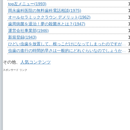
top左メニュー
(1993)
岡永歯科医院の無料歯科電話相談
(1975)
オールセラミッククラウン デメリット
(1962)
歯周病菌を退治！夢の殺菌水とは？
(1947)
運営会社事業部
(1946)
新規登録
(1943)
ひどい虫歯を放置して、根っこだけになってしまったのですが？
(1
虫歯の進行の時間的早さは一般的にどれぐらいなのでしょうか？
(1
その他、
人気コンテンツ
スポンサード リンク