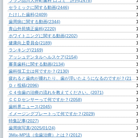
ブラン品川大井町歯科 口コミ 評判
(2478)
セラミックに関する動画
(2446)
たけした歯科
(2409)
歯周病に関する動画
(2344)
青山外苑矯正歯科
(2220)
ホワイトニングに関する動画
(2202)
健康向上委員会
(2189)
ランキング
(2169)
アッシュデンタルヘルスケア
(2154)
審美歯科に関する動画
(2134)
歯科技工士は何ですか？
(2130)
疲れると歯肉が腫れたり、歯が浮いたようになるのですが？
(2111)
Ｄｒ投稿
(2096)
Ｃ４虫歯の治療の流れを教えてください。
(2071)
ＣＣＤセンサーって何ですか？
(2058)
歯科界ニュース
(2045)
イメージングプレートって何ですか？
(2029)
特集記事
(2027)
歯周病写真
(2025/01/24)
3Mix-MP法（虫歯治療）とは？
(2012)