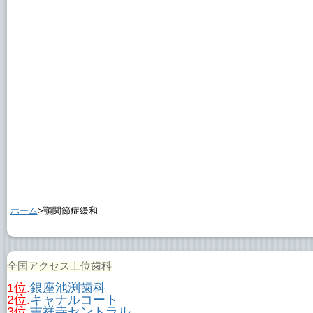
ホーム
>顎関節症緩和
全国アクセス上位歯科
1位.
銀座池渕歯科
2位.
キャナルコート
3位.
吉祥寺セントラル