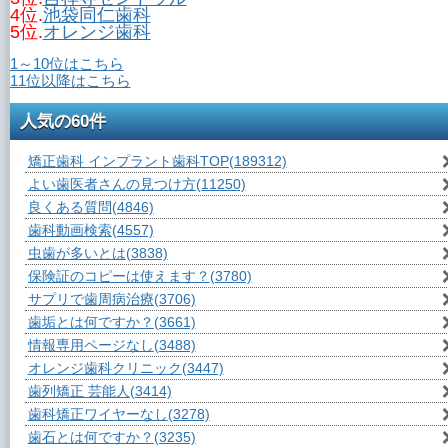
4位.
池袋同仁歯科
5位.
オレンジ歯科
1～10位はこちら
11位以降はこちら
人気の60件
矯正歯科 インプラント歯科TOP
(189312)
よい歯医者さんの見つけ方
(11250)
良くある質問
(4846)
歯科動画検索
(4557)
虫歯が多いとは
(3838)
保険証のコピーは使えます？
(3780)
サプリで歯周病治療
(3706)
歯垢とは何ですか？
(3661)
情報専用ページなし
(3488)
オレンジ歯科クリニック
(3447)
歯列矯正 芸能人
(3414)
歯科矯正ワイヤーなし
(3278)
歯石とは何ですか？
(3235)