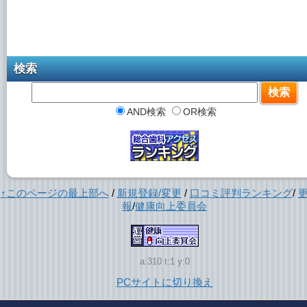
検索
AND検索
OR検索
↑このページの最上部へ
/
新規登録/変更
/
口コミ評判ランキング
/
報
/
健康向上委員会
a:310 t:1 y:0
PCサイトに切り換え