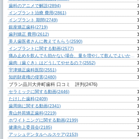
歯科のアニメで解説
(2894)
インプラント治療 費用
(2861)
インプラント 期間
(2749)
銀座矯正歯科
(2719)
歯列矯正 費用
(2612)
美人歯医者さんに教えてもらう
(2590)
インプラントに関する動画
(2577)
痛み止めを飲んでも効かない場合、量を増やして飲んでよいか？
(2
歯肉（歯ぐき）はどうしてやせるの？
(2552)
宇津矯正歯科医院
(2551)
知的財産権の侵害
(2480)
ブラン品川大井町歯科 口コミ 評判
(2476)
セラミックに関する動画
(2446)
たけした歯科
(2409)
歯周病に関する動画
(2341)
青山外苑矯正歯科
(2219)
ホワイトニングに関する動画
(2199)
健康向上委員会
(2185)
アッシュデンタルヘルスケア
(2153)