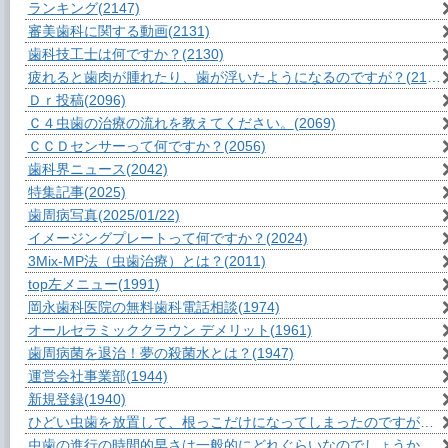
ランキング
(2147)
審美歯科に関する動画
(2131)
歯科技工士は何ですか？
(2130)
疲れると歯肉が腫れたり、歯が浮いたようになるのですが？
(2108)
Ｄｒ投稿
(2096)
Ｃ４虫歯の治療の流れを教えてください。
(2069)
ＣＣＤセンサーって何ですか？
(2056)
歯科界ニュース
(2042)
特集記事
(2025)
歯周病写真
(2025/01/22)
イメージングプレートって何ですか？
(2024)
3Mix-MP法（虫歯治療）とは？
(2011)
top左メニュー
(1991)
岡永歯科医院の無料歯科電話相談
(1974)
オールセラミッククラウン デメリット
(1961)
歯周病菌を退治！夢の殺菌水とは？
(1947)
運営会社事業部
(1944)
新規登録
(1940)
ひどい虫歯を放置して、根っこだけになってしまったのですが？
(1
虫歯の進行の時間的早さは一般的にどれぐらいなのでしょうか？
(1