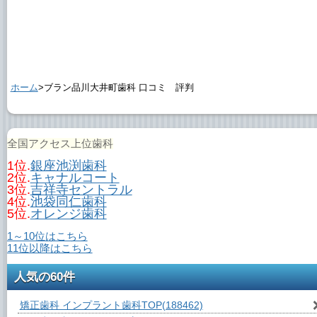
ホーム
>ブラン品川大井町歯科 口コミ 評判
全国アクセス上位歯科
1位.
銀座池渕歯科
2位.
キャナルコート
3位.
吉祥寺セントラル
4位.
池袋同仁歯科
5位.
オレンジ歯科
1～10位はこちら
11位以降はこちら
人気の60件
矯正歯科 インプラント歯科TOP
(188462)