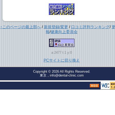
↑このページの最上部へ
/
新規登録/変更
/
口コミ評判ランキング
/
報
/
健康向上委員会
a:2477 t:1 y:0
PCサイトに切り換え
Copyright © 2026
All Rights Reserved.
東京，info@dental-clinic.com