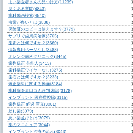
よい歯医者さんの見つけ方
(11239)
良くある質問
(4843)
歯科動画検索
(4540)
虫歯が多いとは
(3838)
保険証のコピーは使えます？
(3779)
サプリで歯周病治療
(3705)
歯垢とは何ですか？
(3660)
情報専用ページなし
(3488)
オレンジ歯科クリニック
(3445)
歯列矯正 芸能人
(3413)
歯科矯正ワイヤーなし
(3275)
歯石とは何ですか？
(3233)
矯正歯科に関する動画
(3184)
歯科歯医者口コミ評判 相談
(3178)
インプラント 医療費控除
(3115)
歯列矯正 経過 写真
(3081)
差し歯
(3079)
悪い歯並びとは
(3079)
歯のマニキュア
(3044)
インプラント治療の流れ
(3043)