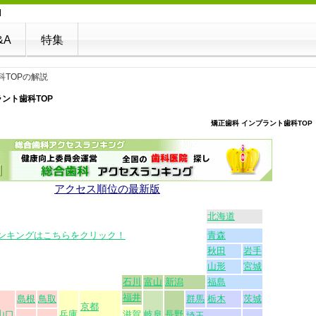
I
&A
特集
科TOPの解説
ラント歯科TOP
矯正歯科 インプラント歯科TOP
アクセス順位の最新版