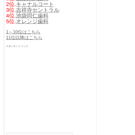
2位.
キャナルコート
3位.
吉祥寺セントラル
4位.
池袋同仁歯科
5位.
オレンジ歯科
1～10位はこちら
11位以降はこちら
スポンサード リンク