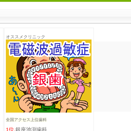
オススメクリニック
全国アクセス上位歯科
1位.
銀座池渕歯科