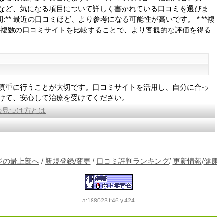
など、気になる項目について詳しく書かれている口コミを選びま
時期:** 最近の口コミほど、より参考になる可能性が高いです。 * **複
** 複数の口コミサイトを比較することで、より客観的な評価を得る
慎重に行うことが大切です。口コミサイトを活用し、自分に合っ
けて、安心して治療を受けてください。
の見つけ方とは
ジの最上部へ
/
新規登録/変更
/
口コミ評判ランキング
/
更新情報
/
健
a:188023 t:46 y:424