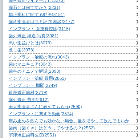
歯科矯正ワイヤーなし
(3273)
歯石とは何ですか？
(3231)
矯正歯科に関する動画
(3181)
歯科歯医者口コミ評判 相談
(3177)
インプラント 医療費控除
(3115)
歯列矯正 経過 写真
(3081)
悪い歯並びとは
(3079)
差し歯
(3078)
インプラント治療の流れ
(3043)
歯のマニキュア
(3043)
歯科のアニメで解説
(2893)
インプラント治療 費用
(2861)
インプラント 期間
(2749)
銀座矯正歯科
(2719)
歯列矯正 費用
(2612)
美人歯医者さんに教えてもらう
(2590)
インプラントに関する動画
(2574)
痛み止めを飲んでも効かない場合、量を増やして飲んでよいか？
(2
歯肉（歯ぐき）はどうしてやせるの？
(2552)
宇津矯正歯科医院
(2551)