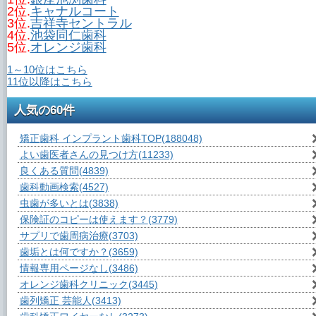
2位.
キャナルコート
3位.
吉祥寺セントラル
4位.
池袋同仁歯科
5位.
オレンジ歯科
1～10位はこちら
11位以降はこちら
人気の60件
矯正歯科 インプラント歯科TOP
(188048)
よい歯医者さんの見つけ方
(11233)
良くある質問
(4839)
歯科動画検索
(4527)
虫歯が多いとは
(3838)
保険証のコピーは使えます？
(3779)
サプリで歯周病治療
(3703)
歯垢とは何ですか？
(3659)
情報専用ページなし
(3486)
オレンジ歯科クリニック
(3445)
歯列矯正 芸能人
(3413)