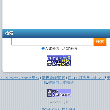
検索
AND検索
OR検索
↑このページの最上部へ
/
新規登録/変更
/
口コミ評判ランキング
/
報
/
健康向上委員会
a:197 t:1 y:0
PCサイトに切り換え