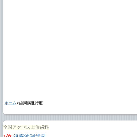
ホーム
>歯周病進行度
全国アクセス上位歯科
1位.
銀座池渕歯科