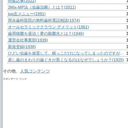
特集記事
(2022)
3Mix-MP法（虫歯治療）とは？
(2011)
top左メニュー
(1991)
岡永歯科医院の無料歯科電話相談
(1974)
オールセラミッククラウン デメリット
(1961)
歯周病菌を退治！夢の殺菌水とは？
(1946)
運営会社事業部
(1939)
新規登録
(1938)
ひどい虫歯を放置して、根っこだけになってしまったのですが？
(1
差し歯のまわりの歯ぐきが黒くなるのはなぜでしょうか？
(1925)
その他、
人気コンテンツ
スポンサード リンク