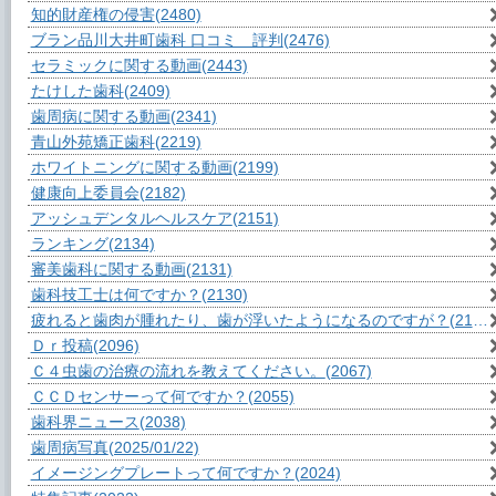
知的財産権の侵害
(2480)
ブラン品川大井町歯科 口コミ 評判
(2476)
セラミックに関する動画
(2443)
たけした歯科
(2409)
歯周病に関する動画
(2341)
青山外苑矯正歯科
(2219)
ホワイトニングに関する動画
(2199)
健康向上委員会
(2182)
アッシュデンタルヘルスケア
(2151)
ランキング
(2134)
審美歯科に関する動画
(2131)
歯科技工士は何ですか？
(2130)
疲れると歯肉が腫れたり、歯が浮いたようになるのですが？
(2106)
Ｄｒ投稿
(2096)
Ｃ４虫歯の治療の流れを教えてください。
(2067)
ＣＣＤセンサーって何ですか？
(2055)
歯科界ニュース
(2038)
歯周病写真
(2025/01/22)
イメージングプレートって何ですか？
(2024)