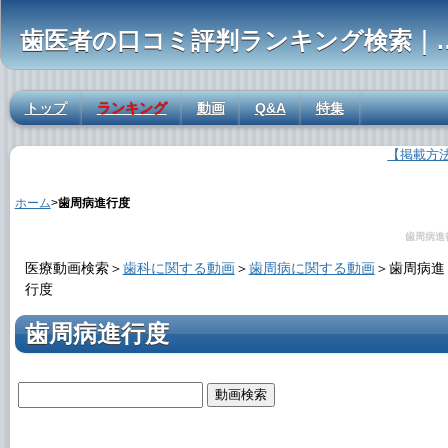
歯医者の口コミ評判ランキ
トップ
ランキング
動画
Q&A
特集
【掲載方
歯周病進行度の解説
ホーム
>
歯周病進行度
歯周病進
医療動画検索＞
歯科に関する動画
＞
歯周病に関する動画
＞
歯周病進
行度
歯周病進行度