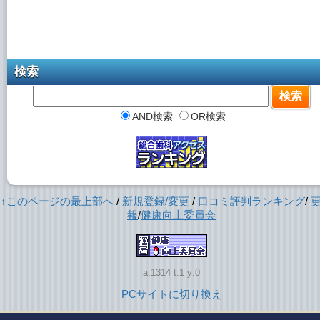
検索
AND検索
OR検索
↑このページの最上部へ
/
新規登録/変更
/
口コミ評判ランキング
/
報
/
健康向上委員会
a:1314 t:1 y:0
PCサイトに切り換え