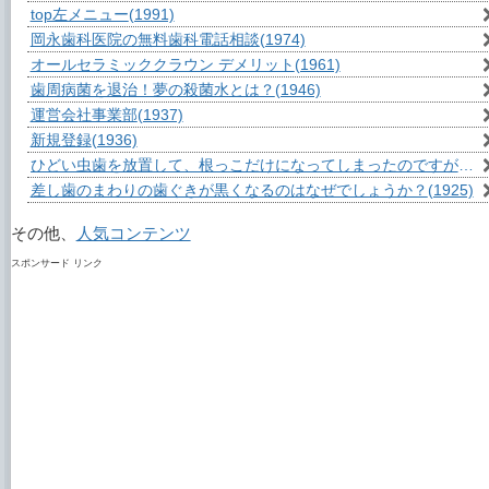
top左メニュー
(1991)
岡永歯科医院の無料歯科電話相談
(1974)
オールセラミッククラウン デメリット
(1961)
歯周病菌を退治！夢の殺菌水とは？
(1946)
運営会社事業部
(1937)
新規登録
(1936)
ひどい虫歯を放置して、根っこだけになってしまったのですが？
(1
差し歯のまわりの歯ぐきが黒くなるのはなぜでしょうか？
(1925)
その他、
人気コンテンツ
スポンサード リンク