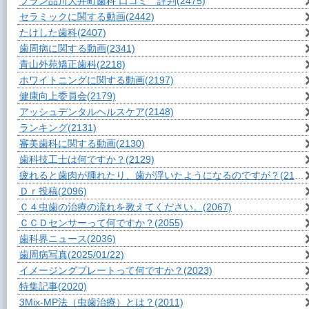
ブラン品川大井町歯科 口コミ 評判
(2475)
セラミックに関する動画
(2442)
たけした歯科
(2407)
歯周病に関する動画
(2341)
青山外苑矯正歯科
(2218)
ホワイトニングに関する動画
(2197)
健康向上委員会
(2179)
アッシュデンタルヘルスケア
(2148)
ランキング
(2131)
審美歯科に関する動画
(2130)
歯科技工士は何ですか？
(2129)
疲れると歯肉が腫れたり、歯が浮いたようになるのですが？
(2104)
Ｄｒ投稿
(2096)
Ｃ４虫歯の治療の流れを教えてください。
(2067)
ＣＣＤセンサーって何ですか？
(2055)
歯科界ニュース
(2036)
歯周病写真
(2025/01/22)
イメージングプレートって何ですか？
(2023)
特集記事
(2020)
3Mix-MP法（虫歯治療）とは？
(2011)