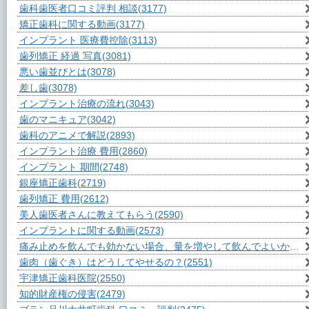
歯科歯医者口コミ評判 相談
(3177)
矯正歯科に関する動画
(3177)
インプラント 医療費控除
(3113)
歯列矯正 経過 写真
(3081)
悪い歯並びとは
(3078)
差し歯
(3078)
インプラント治療の流れ
(3043)
歯のマニキュア
(3042)
歯科のアニメで解説
(2893)
インプラント治療 費用
(2860)
インプラント 期間
(2748)
銀座矯正歯科
(2719)
歯列矯正 費用
(2612)
美人歯医者さんに教えてもらう
(2590)
インプラントに関する動画
(2573)
痛み止めを飲んでも効かない場合、量を増やして飲んでよいか？
(2
歯肉（歯ぐき）はどうしてやせるの？
(2551)
宇津矯正歯科医院
(2550)
知的財産権の侵害
(2479)