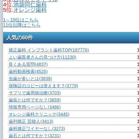
4位.
池袋同仁歯科
5位.
オレンジ歯科
1～10位はこちら
11位以降はこちら
人気の60件
矯正歯科 インプラント歯科TOP
(187776)
よい歯医者さんの見つけ方
(11230)
良くある質問
(4837)
歯科動画検索
(4525)
虫歯が多いとは
(3838)
保険証のコピーは使えます？
(3779)
サプリで歯周病治療
(3703)
歯垢とは何ですか？
(3659)
情報専用ページなし
(3486)
オレンジ歯科クリニック
(3445)
歯列矯正 芸能人
(3413)
歯科矯正ワイヤーなし
(3273)
歯石とは何ですか？
(3231)