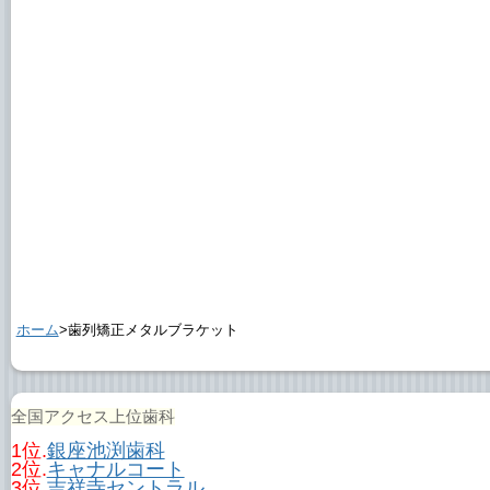
ホーム
>歯列矯正メタルブラケット
全国アクセス上位歯科
1位.
銀座池渕歯科
2位.
キャナルコート
3位.
吉祥寺セントラル