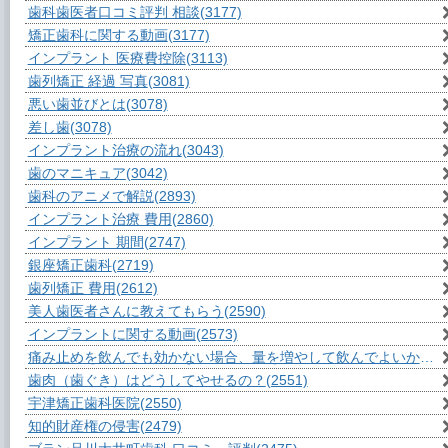
歯科歯医者口コミ評判 相談
(3177)
矯正歯科に関する動画
(3177)
インプラント 医療費控除
(3113)
歯列矯正 経過 写真
(3081)
悪い歯並びとは
(3078)
差し歯
(3078)
インプラント治療の流れ
(3043)
歯のマニキュア
(3042)
歯科のアニメで解説
(2893)
インプラント治療 費用
(2860)
インプラント 期間
(2747)
銀座矯正歯科
(2719)
歯列矯正 費用
(2612)
美人歯医者さんに教えてもらう
(2590)
インプラントに関する動画
(2573)
痛み止めを飲んでも効かない場合、量を増やして飲んでよいか？
(2
歯肉（歯ぐき）はどうしてやせるの？
(2551)
宇津矯正歯科医院
(2550)
知的財産権の侵害
(2479)