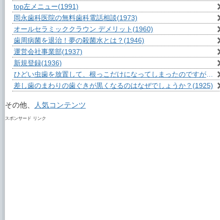
top左メニュー
(1991)
岡永歯科医院の無料歯科電話相談
(1973)
オールセラミッククラウン デメリット
(1960)
歯周病菌を退治！夢の殺菌水とは？
(1946)
運営会社事業部
(1937)
新規登録
(1936)
ひどい虫歯を放置して、根っこだけになってしまったのですが？
(1
差し歯のまわりの歯ぐきが黒くなるのはなぜでしょうか？
(1925)
その他、
人気コンテンツ
スポンサード リンク