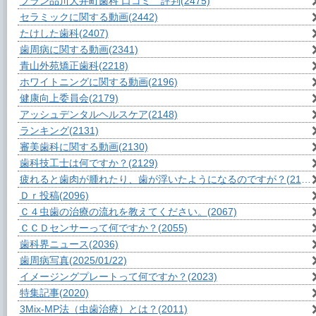
ブラン品川大井町歯科 口コミ 評判
(2475)
セラミックに関する動画
(2442)
たけした歯科
(2407)
歯周病に関する動画
(2341)
青山外苑矯正歯科
(2218)
ホワイトニングに関する動画
(2196)
健康向上委員会
(2179)
アッシュデンタルヘルスケア
(2148)
ランキング
(2131)
審美歯科に関する動画
(2130)
歯科技工士は何ですか？
(2129)
疲れると歯肉が腫れたり、歯が浮いたようになるのですが？
(2104)
Ｄｒ投稿
(2096)
Ｃ４虫歯の治療の流れを教えてください。
(2067)
ＣＣＤセンサーって何ですか？
(2055)
歯科界ニュース
(2036)
歯周病写真
(2025/01/22)
イメージングプレートって何ですか？
(2023)
特集記事
(2020)
3Mix-MP法（虫歯治療）とは？
(2011)