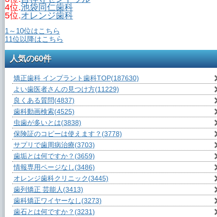
4位.
池袋同仁歯科
5位.
オレンジ歯科
1～10位はこちら
11位以降はこちら
人気の60件
矯正歯科 インプラント歯科TOP
(187630)
よい歯医者さんの見つけ方
(11229)
良くある質問
(4837)
歯科動画検索
(4525)
虫歯が多いとは
(3838)
保険証のコピーは使えます？
(3778)
サプリで歯周病治療
(3703)
歯垢とは何ですか？
(3659)
情報専用ページなし
(3486)
オレンジ歯科クリニック
(3445)
歯列矯正 芸能人
(3413)
歯科矯正ワイヤーなし
(3273)
歯石とは何ですか？
(3231)