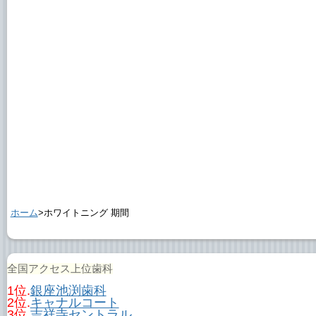
ホーム
>ホワイトニング 期間
全国アクセス上位歯科
1位.
銀座池渕歯科
2位.
キャナルコート
3位.
吉祥寺セントラル