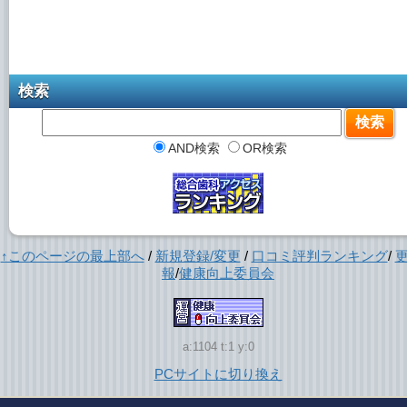
検索
AND検索
OR検索
↑このページの最上部へ
/
新規登録/変更
/
口コミ評判ランキング
/
報
/
健康向上委員会
a:1104 t:1 y:0
PCサイトに切り換え