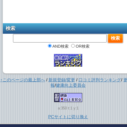
検索
AND検索
OR検索
↑このページの最上部へ
/
新規登録/変更
/
口コミ評判ランキング
/
報
/
健康向上委員会
a:350 t:1 y:1
PCサイトに切り換え