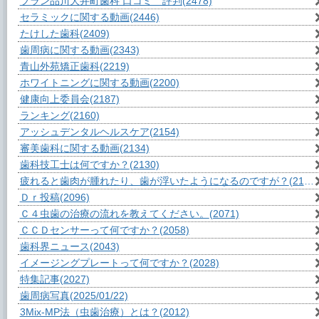
ブラン品川大井町歯科 口コミ 評判
(2478)
セラミックに関する動画
(2446)
たけした歯科
(2409)
歯周病に関する動画
(2343)
青山外苑矯正歯科
(2219)
ホワイトニングに関する動画
(2200)
健康向上委員会
(2187)
ランキング
(2160)
アッシュデンタルヘルスケア
(2154)
審美歯科に関する動画
(2134)
歯科技工士は何ですか？
(2130)
疲れると歯肉が腫れたり、歯が浮いたようになるのですが？
(2111)
Ｄｒ投稿
(2096)
Ｃ４虫歯の治療の流れを教えてください。
(2071)
ＣＣＤセンサーって何ですか？
(2058)
歯科界ニュース
(2043)
イメージングプレートって何ですか？
(2028)
特集記事
(2027)
歯周病写真
(2025/01/22)
3Mix-MP法（虫歯治療）とは？
(2012)