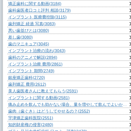
矯正歯科に関する動画
(3184)
歯科歯医者口コミ評判 相談
(3179)
インプラント 医療費控除
(3115)
歯列矯正 経過 写真
(3083)
悪い歯並びとは
(3080)
差し歯
(3080)
歯のマニキュア
(3045)
インプラント治療の流れ
(3043)
歯科のアニメで解説
(2894)
インプラント治療 費用
(2861)
インプラント 期間
(2749)
銀座矯正歯科
(2720)
歯列矯正 費用
(2612)
美人歯医者さんに教えてもらう
(2591)
インプラントに関する動画
(2581)
痛み止めを飲んでも効かない場合、量を増やして飲んでよいか？
(2
歯肉（歯ぐき）はどうしてやせるの？
(2552)
宇津矯正歯科医院
(2551)
知的財産権の侵害
(2480)