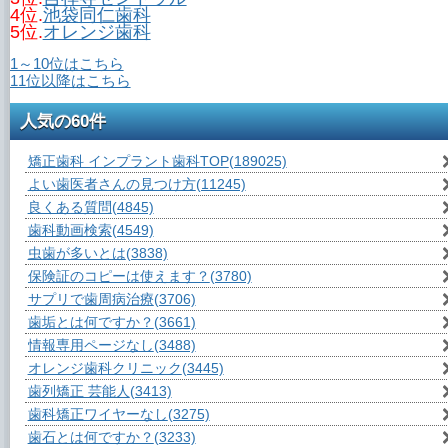
4位.
池袋同仁歯科
5位.
オレンジ歯科
1～10位はこちら
11位以降はこちら
人気の60件
矯正歯科 インプラント歯科TOP
(189025)
よい歯医者さんの見つけ方
(11245)
良くある質問
(4845)
歯科動画検索
(4549)
虫歯が多いとは
(3838)
保険証のコピーは使えます？
(3780)
サプリで歯周病治療
(3706)
歯垢とは何ですか？
(3661)
情報専用ページなし
(3488)
オレンジ歯科クリニック
(3445)
歯列矯正 芸能人
(3413)
歯科矯正ワイヤーなし
(3275)
歯石とは何ですか？
(3233)