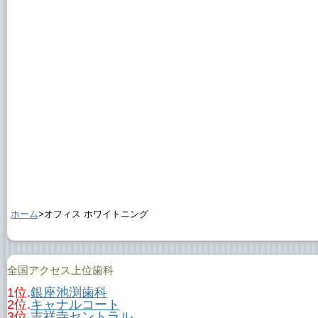
ホーム
>オフィス ホワイトニング
全国アクセス上位歯科
1位.
銀座池渕歯科
2位.
キャナルコート
3位.
吉祥寺セントラル