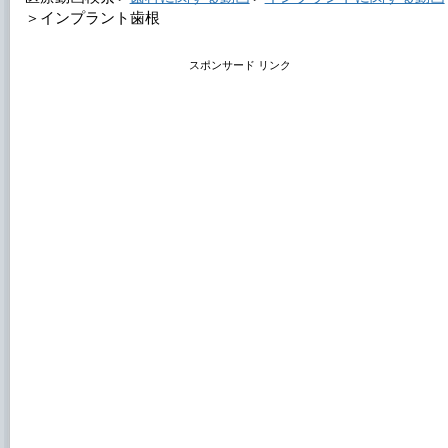
＞
インプラント歯根
スポンサード リンク