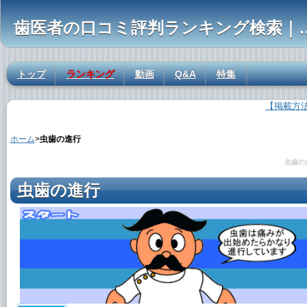
歯医者の口コミ評判ランキ
トップ
ランキング
動画
Q&A
特集
【掲載方
虫歯の進行の解説
ホーム
>
虫歯の進行
虫歯の
虫歯の進行