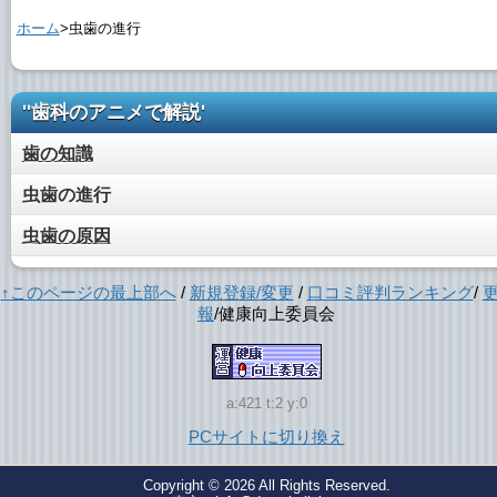
ホーム
>虫歯の進行
''歯科のアニメで解説'
歯の知識
虫歯の進行
虫歯の原因
↑このページの最上部へ
/
新規登録/変更
/
口コミ評判ランキング
/
報
/健康向上委員会
a:421 t:2 y:0
PCサイトに切り換え
Copyright © 2026
All Rights Reserved.