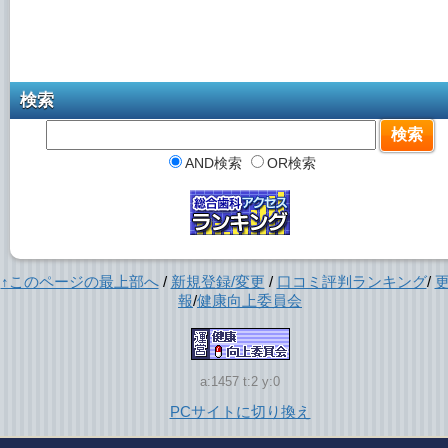
検索
AND検索
OR検索
↑このページの最上部へ
/
新規登録/変更
/
口コミ評判ランキング
/
報
/
健康向上委員会
a:1457 t:2 y:0
PCサイトに切り換え