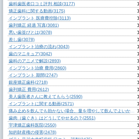
歯科歯医者口コミ評判 相談
(3177)
矯正歯科に関する動画
(3175)
インプラント 医療費控除
(3113)
歯列矯正 経過 写真
(3081)
悪い歯並びとは
(3078)
差し歯
(3078)
インプラント治療の流れ
(3043)
歯のマニキュア
(3042)
歯科のアニメで解説
(2893)
インプラント治療 費用
(2860)
インプラント 期間
(2747)
銀座矯正歯科
(2718)
歯列矯正 費用
(2612)
美人歯医者さんに教えてもらう
(2590)
インプラントに関する動画
(2571)
痛み止めを飲んでも効かない場合、量を増やして飲んでよいか？
(2
歯肉（歯ぐき）はどうしてやせるの？
(2551)
宇津矯正歯科医院
(2550)
知的財産権の侵害
(2478)