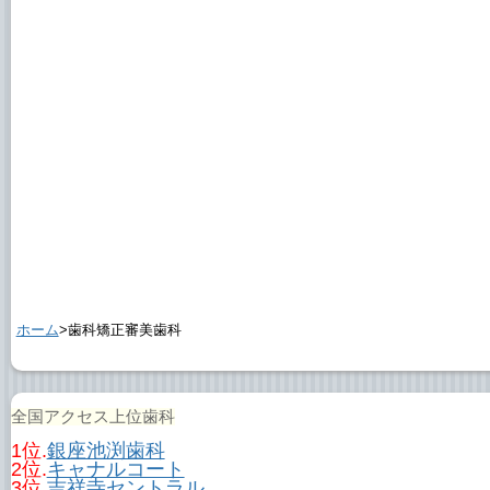
ホーム
>歯科矯正審美歯科
全国アクセス上位歯科
1位.
銀座池渕歯科
2位.
キャナルコート
3位.
吉祥寺セントラル