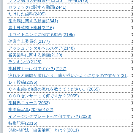
ブラン品川大井町歯科 口コミ 評判
(2475)
セラミックに関する動画
(2441)
たけした歯科
(2405)
歯周病に関する動画
(2341)
青山外苑矯正歯科
(2216)
ホワイトニングに関する動画
(2195)
健康向上委員会
(2177)
アッシュデンタルヘルスケア
(2148)
審美歯科に関する動画
(2129)
ランキング
(2128)
歯科技工士は何ですか？
(2127)
疲れると歯肉が腫れたり、歯が浮いたようになるのですが？
(2104)
Ｄｒ投稿
(2096)
Ｃ４虫歯の治療の流れを教えてください。
(2065)
ＣＣＤセンサーって何ですか？
(2055)
歯科界ニュース
(2033)
歯周病写真
(2025/01/22)
イメージングプレートって何ですか？
(2023)
特集記事
(2016)
3Mix-MP法（虫歯治療）とは？
(2011)