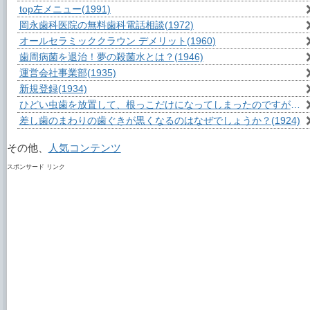
top左メニュー
(1991)
岡永歯科医院の無料歯科電話相談
(1972)
オールセラミッククラウン デメリット
(1960)
歯周病菌を退治！夢の殺菌水とは？
(1946)
運営会社事業部
(1935)
新規登録
(1934)
ひどい虫歯を放置して、根っこだけになってしまったのですが？
(1
差し歯のまわりの歯ぐきが黒くなるのはなぜでしょうか？
(1924)
その他、
人気コンテンツ
スポンサード リンク