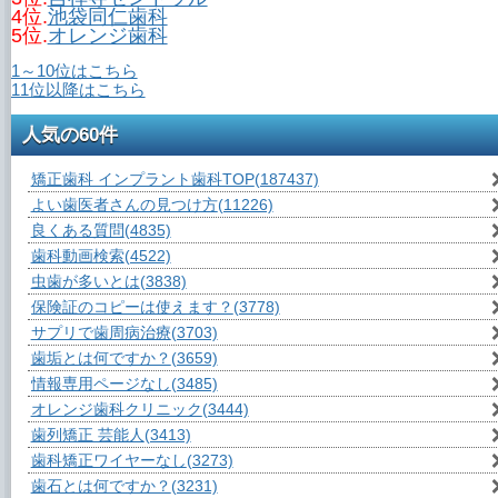
4位.
池袋同仁歯科
5位.
オレンジ歯科
1～10位はこちら
11位以降はこちら
人気の60件
矯正歯科 インプラント歯科TOP
(187437)
よい歯医者さんの見つけ方
(11226)
良くある質問
(4835)
歯科動画検索
(4522)
虫歯が多いとは
(3838)
保険証のコピーは使えます？
(3778)
サプリで歯周病治療
(3703)
歯垢とは何ですか？
(3659)
情報専用ページなし
(3485)
オレンジ歯科クリニック
(3444)
歯列矯正 芸能人
(3413)
歯科矯正ワイヤーなし
(3273)
歯石とは何ですか？
(3231)