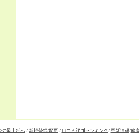
ジの最上部へ
/
新規登録/変更
/
口コミ評判ランキング
/
更新情報
/
健