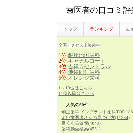
歯医者の口コミ評判
トップ
ランキング
動
全国アクセス上位歯科
1位.
銀座池渕歯科
2位.
キャナルコート
3位.
吉祥寺セントラル
4位.
池袋同仁歯科
5位.
オレンジ歯科
1～10位はこちら
11位以降はこちら
人気の60件
矯正歯科 インプラント歯科TOP
(188
よい歯医者さんの見つけ方
(11234)
良くある質問
(4840)
歯科動画検索
(4531)