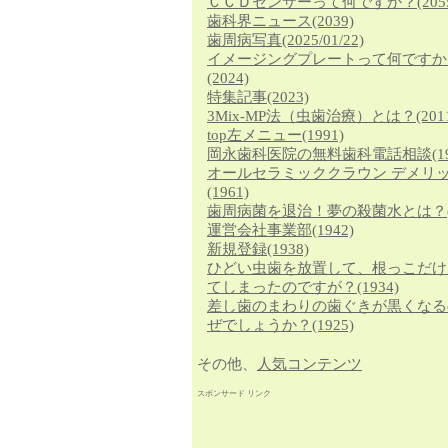
ＣＣＤセンサーって何ですか？
(205
歯科界ニュース
(2039)
歯周病写真
(2025/01/22)
イメージングプレートって何ですか
(2024)
特集記事
(2023)
3Mix-MP法（虫歯治療）とは？
(201
top左メニュー
(1991)
岡永歯科医院の無料歯科電話相談
(1
オールセラミッククラウン デメリ
(1961)
歯周病菌を退治！夢の殺菌水とは？
運営会社事業部
(1942)
新規登録
(1938)
ひどい虫歯を放置して、根っこだけ
てしまったのですが？
(1934)
差し歯のまわりの歯ぐきが黒くなる
ぜでしょうか？
(1925)
その他、
人気コンテンツ
スポンサード リンク