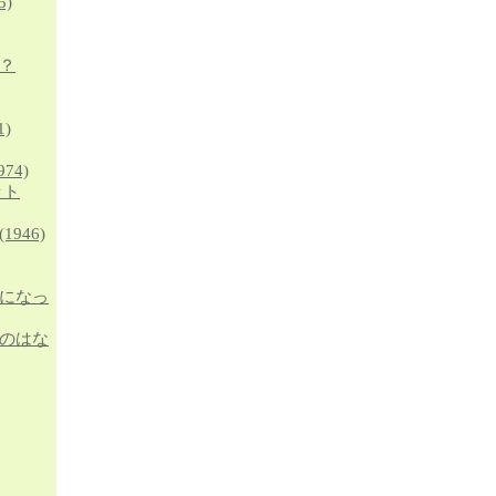
5)
？
1)
974)
ット
(1946)
になっ
のはな