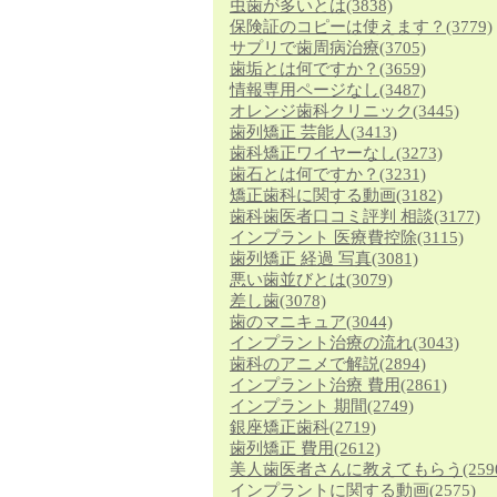
虫歯が多いとは
(3838)
保険証のコピーは使えます？
(3779)
サプリで歯周病治療
(3705)
歯垢とは何ですか？
(3659)
情報専用ページなし
(3487)
オレンジ歯科クリニック
(3445)
歯列矯正 芸能人
(3413)
歯科矯正ワイヤーなし
(3273)
歯石とは何ですか？
(3231)
矯正歯科に関する動画
(3182)
歯科歯医者口コミ評判 相談
(3177)
インプラント 医療費控除
(3115)
歯列矯正 経過 写真
(3081)
悪い歯並びとは
(3079)
差し歯
(3078)
歯のマニキュア
(3044)
インプラント治療の流れ
(3043)
歯科のアニメで解説
(2894)
インプラント治療 費用
(2861)
インプラント 期間
(2749)
銀座矯正歯科
(2719)
歯列矯正 費用
(2612)
美人歯医者さんに教えてもらう
(259
インプラントに関する動画
(2575)