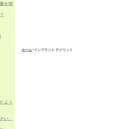
量を増
？
判
ホーム
>インプラント デメリット
たよう
さい。