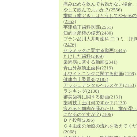
痛み止めを飲んでも効かない場合、
やして飲んでよいか？
(2556)
歯肉（歯ぐき）はどうしてやせるの
(2552)
宇津矯正歯科医院
(2551)
知的財産権の侵害
(2480)
ブラン品川大井町歯科 口コミ 評
(2476)
セラミックに関する動画
(2445)
たけした歯科
(2409)
歯周病に関する動画
(2341)
青山外苑矯正歯科
(2219)
ホワイトニングに関する動画
(2199)
健康向上委員会
(2182)
アッシュデンタルヘルスケア
(2153)
ランキング
(2138)
審美歯科に関する動画
(2131)
歯科技工士は何ですか？
(2130)
疲れると歯肉が腫れたり、歯が浮い
になるのですが？
(2106)
Ｄｒ投稿
(2096)
Ｃ４虫歯の治療の流れを教えてくだ
(2068)