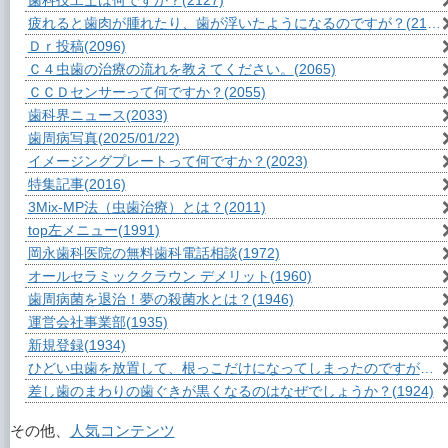
歯科技工士は何ですか？
(2127)
疲れると歯肉が腫れたり、歯が浮いたようになるのですが？
(2104)
Ｄｒ投稿
(2096)
Ｃ４虫歯の治療の流れを教えてください。
(2065)
ＣＣＤセンサーって何ですか？
(2055)
歯科界ニュース
(2033)
歯周病写真
(2025/01/22)
イメージングプレートって何ですか？
(2023)
特集記事
(2016)
3Mix-MP法（虫歯治療）とは？
(2011)
top左メニュー
(1991)
岡永歯科医院の無料歯科電話相談
(1972)
オールセラミッククラウン デメリット
(1960)
歯周病菌を退治！夢の殺菌水とは？
(1946)
運営会社事業部
(1935)
新規登録
(1934)
ひどい虫歯を放置して、根っこだけになってしまったのですが？
(1
差し歯のまわりの歯ぐきが黒くなるのはなぜでしょうか？
(1924)
その他、
人気コンテンツ