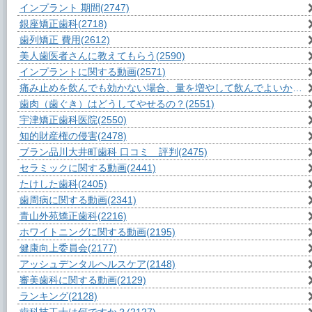
インプラント 期間
(2747)
銀座矯正歯科
(2718)
歯列矯正 費用
(2612)
美人歯医者さんに教えてもらう
(2590)
インプラントに関する動画
(2571)
痛み止めを飲んでも効かない場合、量を増やして飲んでよいか？
(2
歯肉（歯ぐき）はどうしてやせるの？
(2551)
宇津矯正歯科医院
(2550)
知的財産権の侵害
(2478)
ブラン品川大井町歯科 口コミ 評判
(2475)
セラミックに関する動画
(2441)
たけした歯科
(2405)
歯周病に関する動画
(2341)
青山外苑矯正歯科
(2216)
ホワイトニングに関する動画
(2195)
健康向上委員会
(2177)
アッシュデンタルヘルスケア
(2148)
審美歯科に関する動画
(2129)
ランキング
(2128)