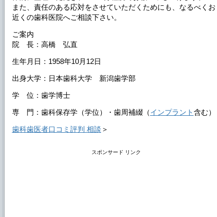
また、責任のある応対をさせていただくためにも、なるべくお
近くの歯科医院へご相談下さい。
ご案内
院 長：高橋 弘直
生年月日：1958年10月12日
出身大学：日本歯科大学 新潟歯学部
学 位：歯学博士
専 門：歯科保存学（学位）・歯周補綴（
インプラント
含む）
歯科歯医者口コミ評判 相談
＞
スポンサード リンク