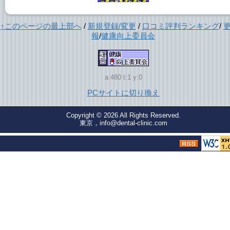
↑このページの最上部へ
/
新規登録/変更
/
口コミ評判ランキング
/
報
/
健康向上委員会
a:480 t:1 y:0
PCサイトに切り換え
Copyright © 2026
All Rights Reserved.
東京，info@dental-clinic.com