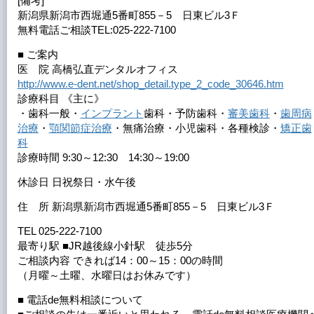
[備考]
新潟県新潟市西堀通5番町855－5 日東ビル3Ｆ
無料電話ご相談TEL:025-222-7100
■ ご案内
医 院 高橋弘直デンタルオフィス
http://www.e-dent.net/shop_detail.type_2_code_30646.htm
診療科目 《主に》
・歯科一般・
インプラント
歯科・予防歯科・
審美歯科
・
歯周病
治療
・
顎関節症治療
・無痛治療・小児歯科・各種検診・
矯正歯
科
診療時間 9:30～12:30 14:30～19:00
休診日 日祝祭日・水午後
住 所 新潟県新潟市西堀通5番町855－5 日東ビル3Ｆ
TEL 025-222-7100
最寄り駅 ■JR越後線小針駅 徒歩5分
ご相談内容 できれば14：00～15：00の時間
（月曜～土曜、水曜日はお休みです）
■ 電話de無料相談について