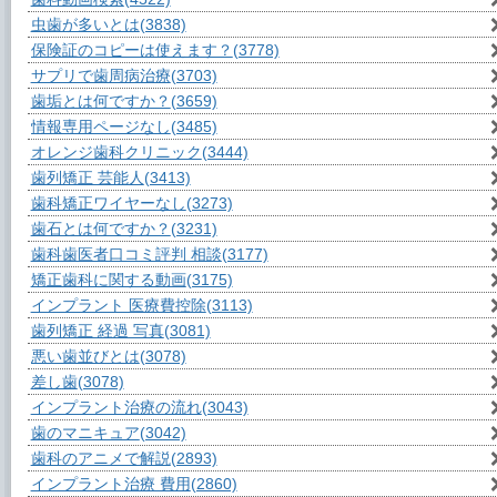
虫歯が多いとは
(3838)
保険証のコピーは使えます？
(3778)
サプリで歯周病治療
(3703)
歯垢とは何ですか？
(3659)
情報専用ページなし
(3485)
オレンジ歯科クリニック
(3444)
歯列矯正 芸能人
(3413)
歯科矯正ワイヤーなし
(3273)
歯石とは何ですか？
(3231)
歯科歯医者口コミ評判 相談
(3177)
矯正歯科に関する動画
(3175)
インプラント 医療費控除
(3113)
歯列矯正 経過 写真
(3081)
悪い歯並びとは
(3078)
差し歯
(3078)
インプラント治療の流れ
(3043)
歯のマニキュア
(3042)
歯科のアニメで解説
(2893)
インプラント治療 費用
(2860)