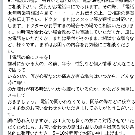
■ご相談の先は一番近いと思われる、電話de無料相談医療機関
ご相談下さい。受付がお電話口にでられます。その際、「電話
de無料歯科相談を見て・・・・」とお伝えの上、ご相談の趣旨
をお伝え下さい。ドクターまたはスタッフ等が適切に対応いた
します。ドクターがお手すきの場合その場でご相談いただけま
す。お時間が合わない場合改めてお電話していただくか、逆に
お電話をいただくか、または受付がそのままご相談する場合な
ど、様々です。まずはお困りの内容をお気軽にご相談くださ
い。
【電話の前にメモを】
歯科にかかる人の、名前、年令、性別など個人情報 どんなこ
で困って
いるのか、何が心配なのか痛みが有る場合はいつから、どんな
時に痛い
のか腫れが有る時はいつから腫れているのか、かなどを簡単に
メモして
おきましょう。 電話で聞かれなくても、問診の際などに役立
ます多数のお問い合わせをいただきましてありがとうございま
す。
誠に恐れ入りますが、お１人でも多くの方にご対応させていた
だくためにも、お問い合わせの際はお困りの点を出来る限り具
体的に整理いただき、5～10分程度でお願い申し上げます。