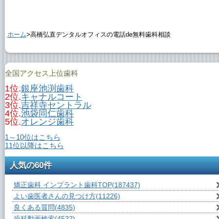
ホーム
>高橋弘直デンタルオフィスの電話de無料歯科相談
全国アクセス上位歯科
1位.
銀座池渕歯科
2位.
キャナルコート
3位.
吉祥寺セントラル
4位.
池袋同仁歯科
5位.
オレンジ歯科
1～10位はこちら
11位以降はこちら
人気の60件
矯正歯科 インプラント歯科TOP
(187437)
よい歯医者さんの見つけ方
(11226)
良くある質問
(4835)
歯科動画検索
(4522)