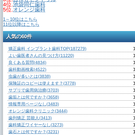
4位.
池袋同仁歯科
5位.
オレンジ歯科
1～10位はこちら
11位以降はこちら
人気の60件
矯正歯科 インプラント歯科TOP
(187279)
よい歯医者さんの見つけ方
(11220)
良くある質問
(4834)
歯科動画検索
(4522)
虫歯が多いとは
(3838)
保険証のコピーは使えます？
(3778)
サプリで歯周病治療
(3703)
歯垢とは何ですか？
(3658)
情報専用ページなし
(3483)
オレンジ歯科クリニック
(3444)
歯列矯正 芸能人
(3413)
歯科矯正ワイヤーなし
(3273)
歯石とは何ですか？
(3231)