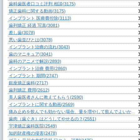
歯科歯医者口コミ評判 相談
(3175)
矯正歯科に関する動画
(3175)
インプラント 医療費控除
(3113)
歯列矯正 経過 写真
(3081)
差し歯
(3078)
悪い歯並びとは
(3078)
インプラント治療の流れ
(3043)
歯のマニキュア
(3041)
歯科のアニメで解説
(2893)
インプラント治療 費用
(2860)
インプラント 期間
(2747)
銀座矯正歯科
(2717)
歯列矯正 費用
(2612)
美人歯医者さんに教えてもらう
(2590)
インプラントに関する動画
(2569)
痛み止めを飲んでも効かない場合、量を増やして飲んでよいか？
(2
歯肉（歯ぐき）はどうしてやせるの？
(2551)
宇津矯正歯科医院
(2549)
知的財産権の侵害
(2478)