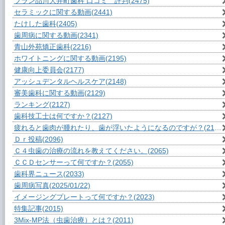
ブラン品川大井町歯科 口コミ 評判
(2475)
セラミックに関する動画
(2441)
たけした歯科
(2405)
歯周病に関する動画
(2341)
青山外苑矯正歯科
(2216)
ホワイトニングに関する動画
(2195)
健康向上委員会
(2177)
アッシュデンタルヘルスケア
(2148)
審美歯科に関する動画
(2129)
ランキング
(2127)
歯科技工士は何ですか？
(2127)
疲れると歯肉が腫れたり、歯が浮いたようになるのですが？
(2103)
Ｄｒ投稿
(2096)
Ｃ４虫歯の治療の流れを教えてください。
(2065)
ＣＣＤセンサーって何ですか？
(2055)
歯科界ニュース
(2033)
歯周病写真
(2025/01/22)
イメージングプレートって何ですか？
(2023)
特集記事
(2015)
3Mix-MP法（虫歯治療）とは？
(2011)