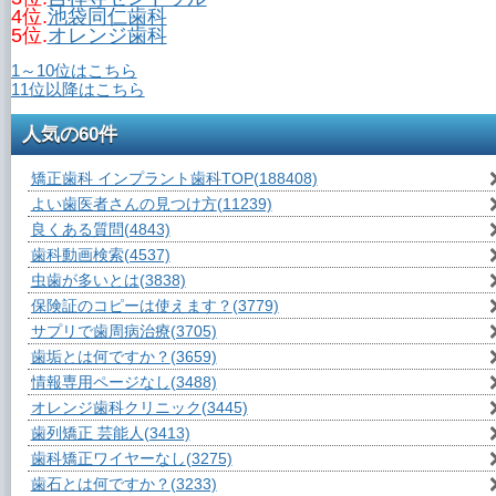
4位.
池袋同仁歯科
5位.
オレンジ歯科
1～10位はこちら
11位以降はこちら
人気の60件
矯正歯科 インプラント歯科TOP
(188408)
よい歯医者さんの見つけ方
(11239)
良くある質問
(4843)
歯科動画検索
(4537)
虫歯が多いとは
(3838)
保険証のコピーは使えます？
(3779)
サプリで歯周病治療
(3705)
歯垢とは何ですか？
(3659)
情報専用ページなし
(3488)
オレンジ歯科クリニック
(3445)
歯列矯正 芸能人
(3413)
歯科矯正ワイヤーなし
(3275)
歯石とは何ですか？
(3233)