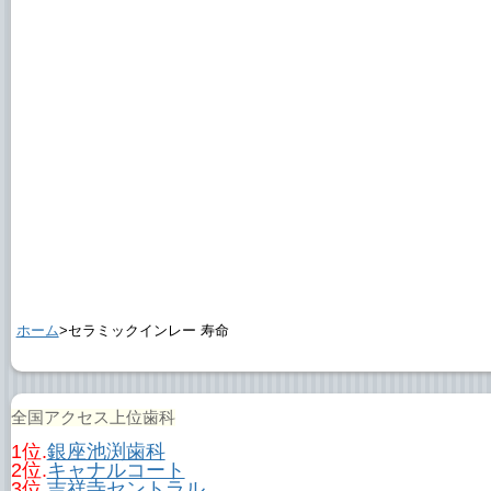
ホーム
>セラミックインレー 寿命
全国アクセス上位歯科
1位.
銀座池渕歯科
2位.
キャナルコート
3位.
吉祥寺セントラル