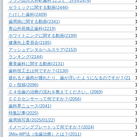
ブラン品川大井町歯科 口コミ 評判
(2476)
セラミックに関する動画
(2446)
たけした歯科
(2409)
歯周病に関する動画
(2341)
青山外苑矯正歯科
(2219)
ホワイトニングに関する動画
(2199)
健康向上委員会
(2185)
アッシュデンタルヘルスケア
(2153)
ランキング
(2144)
審美歯科に関する動画
(2131)
歯科技工士は何ですか？
(2130)
疲れると歯肉が腫れたり、歯が浮いたようになるのですが？
(2107)
Ｄｒ投稿
(2096)
Ｃ４虫歯の治療の流れを教えてください。
(2069)
ＣＣＤセンサーって何ですか？
(2056)
歯科界ニュース
(2041)
特集記事
(2025)
歯周病写真
(2025/01/22)
イメージングプレートって何ですか？
(2024)
3Mix-MP法（虫歯治療）とは？
(2011)