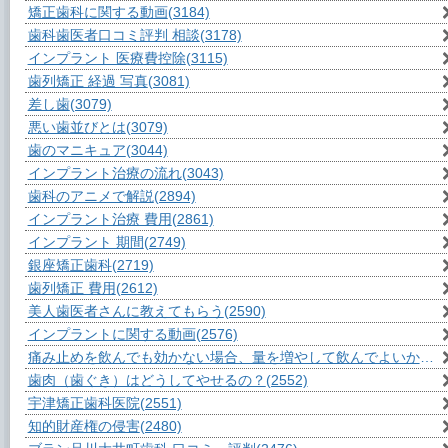
矯正歯科に関する動画
(3184)
歯科歯医者口コミ評判 相談
(3178)
インプラント 医療費控除
(3115)
歯列矯正 経過 写真
(3081)
差し歯
(3079)
悪い歯並びとは
(3079)
歯のマニキュア
(3044)
インプラント治療の流れ
(3043)
歯科のアニメで解説
(2894)
インプラント治療 費用
(2861)
インプラント 期間
(2749)
銀座矯正歯科
(2719)
歯列矯正 費用
(2612)
美人歯医者さんに教えてもらう
(2590)
インプラントに関する動画
(2576)
痛み止めを飲んでも効かない場合、量を増やして飲んでよいか？
(2
歯肉（歯ぐき）はどうしてやせるの？
(2552)
宇津矯正歯科医院
(2551)
知的財産権の侵害
(2480)