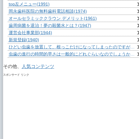
top左メニュー
(1991)
岡永歯科医院の無料歯科電話相談
(1974)
オールセラミッククラウン デメリット
(1961)
歯周病菌を退治！夢の殺菌水とは？
(1947)
運営会社事業部
(1944)
新規登録
(1940)
ひどい虫歯を放置して、根っこだけになってしまったのですが？
(1
虫歯の進行の時間的早さは一般的にどれぐらいなのでしょうか？
(1
その他、
人気コンテンツ
スポンサード リンク