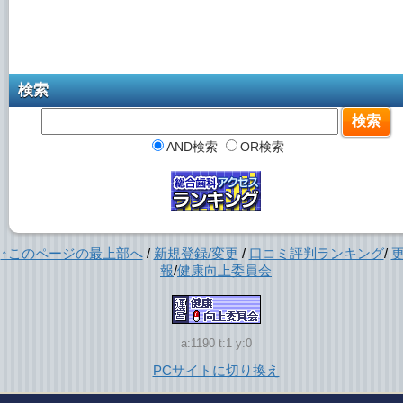
検索
AND検索
OR検索
↑このページの最上部へ
/
新規登録/変更
/
口コミ評判ランキング
/
報
/
健康向上委員会
a:1190 t:1 y:0
PCサイトに切り換え