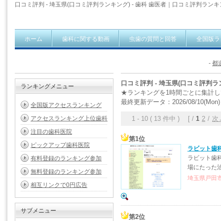
口コミ評判 - 埼玉県(口コミ評判ランキング) - 歯科 歯医者｜口コミ評判ラン
ホーム
歯科に関する動画
虫歯の質問と回答
全国版ラ
-
都
口コミ評判 - 埼玉県(口コミ評判ラ
ランキングメニュー
★ランキングを1時間ごとに集計
最終更新データ：2026/08/10(Mon) 
全国版アクセスランキング
アクセスランキング上位歯科
1 - 10 ( 13 件中 ) [ /
1
2
/
次
注目の歯科医院
第1位
ピックアップ歯科医院
ラビット歯
ラビット歯
有料登録のランキング参加
場にたった
無料登録のランキング参加
埼玉県戸田市新
相互リンクで0円広告
サブメニュー
第2位