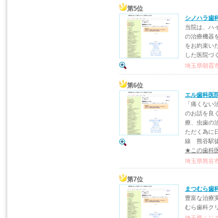
第5位
シノハラ歯
当院は、ハ
の治療機器
をお約束い
した医院づ
埼玉県朝霞市
第6位
エル歯科医
「痛くない
のお話を良
療、虫歯の
ただく為に
線 熊谷駅
★この歯科
埼玉県熊谷市
第7位
まつむら歯
豊富な治療
むら歯科ク