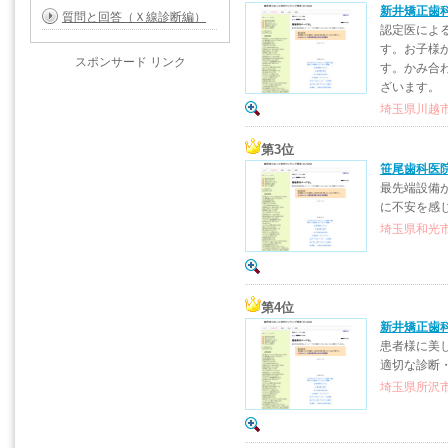
新井矯正歯
質問と回答（Ｘ線診断編）
認定医によ
す。お子様
スポンサード リンク
す。かみ合
ざいます。
埼玉県川越市
第3位
笹尾歯科医
最先端設備
に不安を感
埼玉県和光市
第4位
新井矯正歯
患者様に美
適切な診断
埼玉県所沢市寿