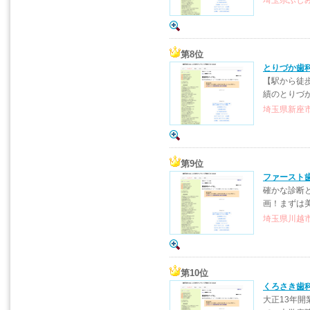
埼玉県ふじみ
第8位
とりづか歯
【駅から徒
績のとりづ
埼玉県新座市東
第9位
ファースト
確かな診断
画！まずは
埼玉県川越市野
第10位
くろさき歯
大正13年